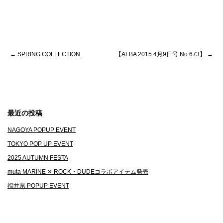
ィ
く
ン
だ
ド
さ
ウ
い
で
(
開
新
き
し
ま
い
す
ウ
投
←
SPRING COLLECTION
【ALBA 2015 4月9日号 No.673】
→
)
ィ
ン
ド
稿
ウ
で
ナ
開
き
ま
ビ
す
)
最近の投稿
ゲ
NAGOYA POPUP EVENT
ー
TOKYO POP UP EVENT
シ
2025 AUTUMN FESTA
ョ
muta MARINE ✕ ROCK・DUDEコラボアイテム発売
ン
福井県 POPUP EVENT