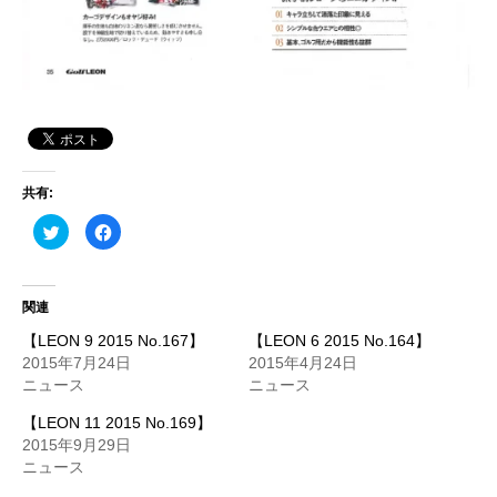
共有:
ク
F
リ
a
ッ
c
ク
e
し
b
て
o
T
o
関連
w
k
i
で
【LEON 9 2015 No.167】
【LEON 6 2015 No.164】
t
共
t
有
2015年7月24日
2015年4月24日
e
す
ニュース
ニュース
r
る
で
に
共
は
【LEON 11 2015 No.169】
有
ク
(
リ
2015年9月29日
新
ッ
し
ク
ニュース
い
し
ウ
て