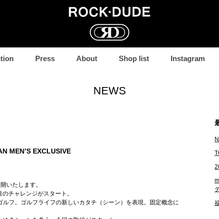
コ
tion
Press
About
Shop list
Instagram
ン
テ
ン
NEWS
ツ
へ
移
動
N
N MEN’S EXCLUSIVE
T
2
m
展開いたします。
度目のチャレンジがスタート。
ゴルフ。ゴルフライフの新しいカタチ（シーン）を表現。固定概念に
福