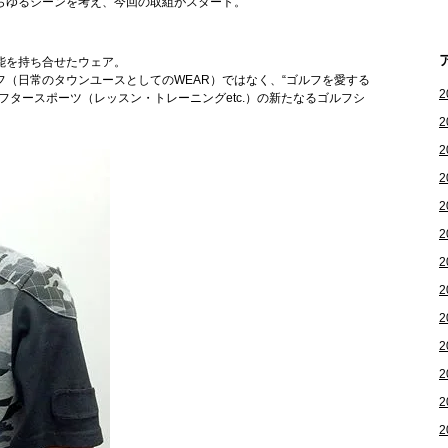
らゆるシーンを考え、今回の取組がスタート。
能を持ち合せたウェア。
（日常のタウンユースとしてのWEAR）ではなく、“ゴルフを愛する
2
フタースポーツ（レッスン・トレーニングetc.）の新たなるゴルフシ
2
2
2
2
2
2
2
2
2
2
2
2