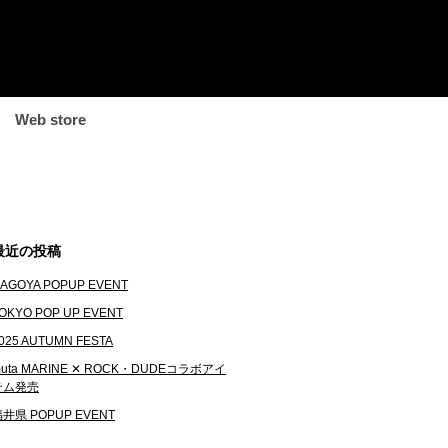
Web store
最近の投稿
AGOYA POPUP EVENT
OKYO POP UP EVENT
025 AUTUMN FESTA
uta MARINE ✕ ROCK・DUDEコラボアイ
テム発売
井県 POPUP EVENT