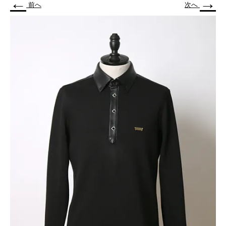
←
→
前へ
次へ