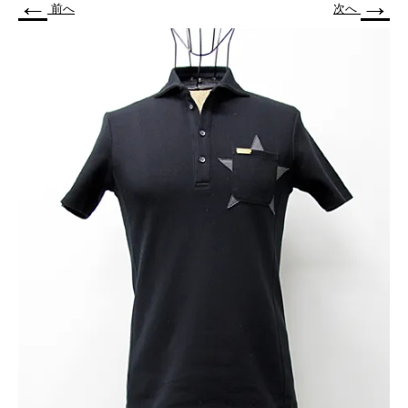
←
→
前へ
次へ