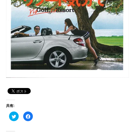
共有:
ク
F
リ
a
ッ
c
ク
e
し
b
て
o