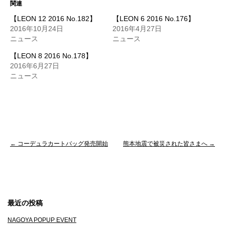
T
o
関連
w
k
i
で
【LEON 12 2016 No.182】
【LEON 6 2016 No.176】
t
共
t
有
2016年10月24日
2016年4月27日
e
す
ニュース
ニュース
r
る
で
に
共
は
【LEON 8 2016 No.178】
有
ク
(
リ
2016年6月27日
新
ッ
し
ク
ニュース
い
し
ウ
て
ィ
く
ン
だ
ド
さ
ウ
い
で
(
開
新
き
し
ま
い
す
ウ
投
←
コーデュラカートバッグ発売開始
熊本地震で被災された皆さまへ
→
)
ィ
ン
ド
稿
ウ
で
ナ
開
き
ま
ビ
す
)
最近の投稿
ゲ
NAGOYA POPUP EVENT