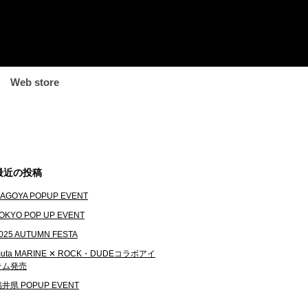
Web store
最近の投稿
AGOYA POPUP EVENT
OKYO POP UP EVENT
025 AUTUMN FESTA
uta MARINE ✕ ROCK・DUDEコラボアイ
テム発売
井県 POPUP EVENT