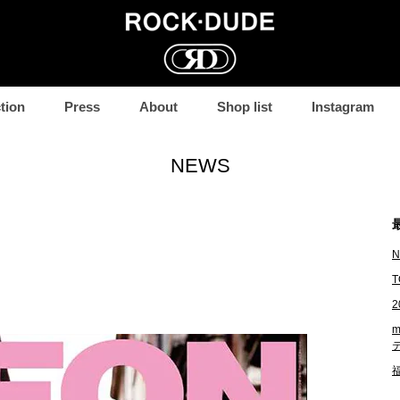
コ
tion
Press
About
Shop list
Instagram
ン
テ
ン
NEWS
ツ
へ
移
動
N
T
2
m
福