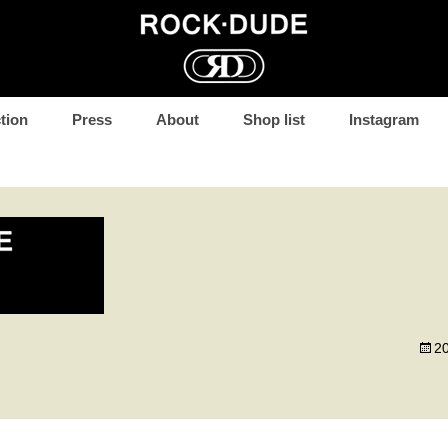
コ
tion
Press
About
Shop list
Instagram
ン
テ
ン
ツ
へ
移
動
2