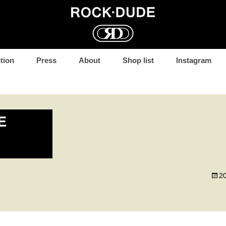
コ
tion
Press
About
Shop list
Instagram
ン
テ
ン
ツ
へ
移
動
2