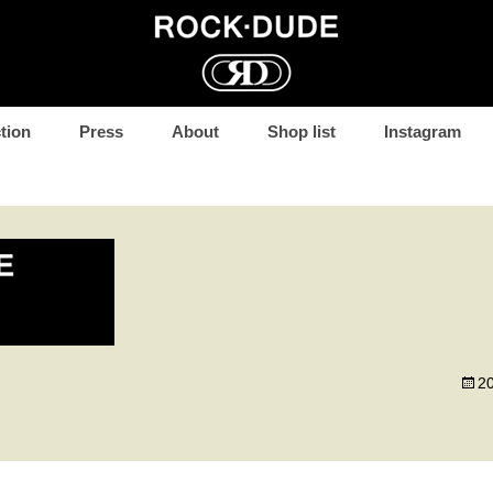
コ
tion
Press
About
Shop list
Instagram
ン
テ
ン
ツ
へ
移
動
2