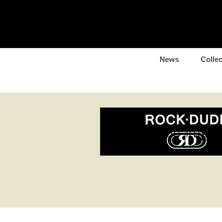
News
Collec
collection-img01