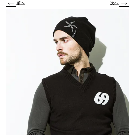
←
→
前へ
次へ