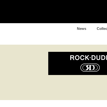
News
Collec
look-60