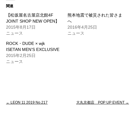
関連
【松坂屋名古屋店北館4F
熊本地震で被災された皆さま
JOINT SHOP NEW OPEN】
へ
2015年8月17日
2016年4月25日
ニュース
ニュース
ROCK・DUDE × wjk
ISETAN MEN’S EXCLUSIVE
2015年2月25日
ニュース
投
←
LEON 11 2019 No.217
大丸京都店 POP UP EVENT
→
稿
ナ
ビ