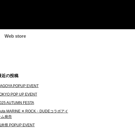
Web store
最近の投稿
AGOYA POPUP EVENT
OKYO POP UP EVENT
025 AUTUMN FESTA
uta MARINE ✕ ROCK・DUDEコラボアイ
テム発売
井県 POPUP EVENT