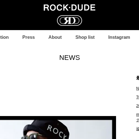
コ
tion
Press
About
Shop list
Instagram
ン
テ
ン
NEWS
ツ
へ
移
動
N
T
2
m
福