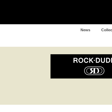
News
Collec
20s-18